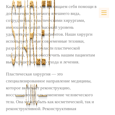
Как Starlet Clinic, мы посвящаем себя помощи в
достижении желаемого внешнего вида,
сотрудничая с пластическими хирургами,
имеющими самый высокий уровень
удовлетворенности пациентов. Наши хирурги
используют самые современные техники,
разработанные в области пластической
хирургии, чтобы обеспечить нашим пациентам
высочайшее качество ухода и лечения.
Пластическая хирургия — это
специализированное направление медицины,
которое включает реконструкцию,
восстановление или изменение человеческого
тела. Она может быть как косметической, так и
реконструктивной. Реконструктивная